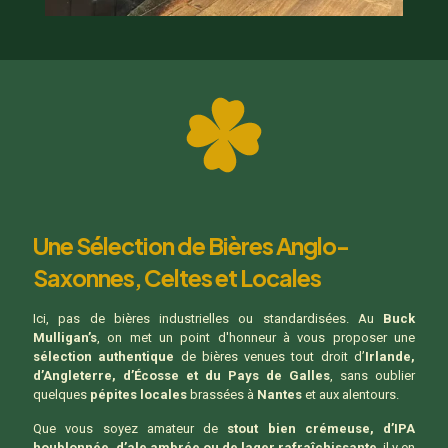
Une Sélection de Bières Anglo-
Saxonnes, Celtes et Locales
Ici, pas de bières industrielles ou standardisées. Au
Buck
Mulligan’s
, on met un point d'honneur à vous proposer une
sélection authentique
de bières venues tout droit d’
Irlande,
d’Angleterre, d’Écosse et du Pays de Galles
, sans oublier
quelques
pépites locales
brassées à
Nantes
et aux alentours.
Que vous soyez amateur de
stout bien crémeuse, d’IPA
houblonnée, d’ale ambrée ou de lager rafraîchissante
, il y en