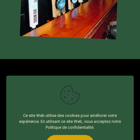
INFOS
12 rue du Château
44000 NANTES
02 40 20 02 72
Ce site Web utilise des cookies pour améliorer votre
© 2026 Design by
Agence EB
| Buck Mulligan's
Mentions
expérience. En utilisant ce site Web, vous acceptez notre
légales
Politique de confidentialité
.